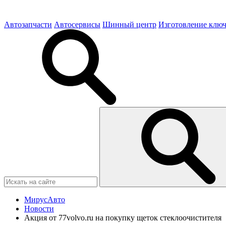
Автозапчасти
Автосервисы
Шинный центр
Изготовление клю
МирусАвто
Новости
Акция от 77volvo.ru на покупку щеток стеклоочистителя