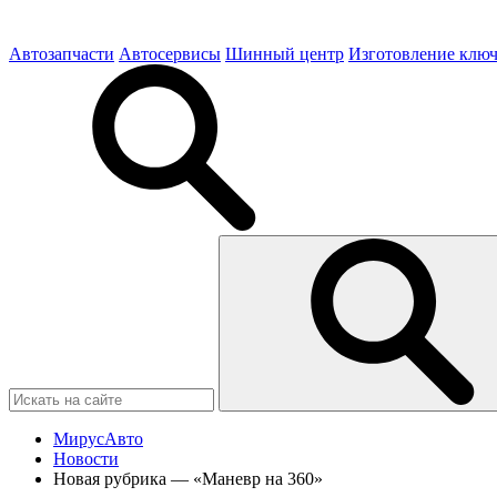
Автозапчасти
Автосервисы
Шинный центр
Изготовление клю
МирусАвто
Новости
Новая рубрика — «Маневр на 360»