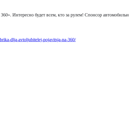
360». Интересно будет всем, кто за рулем! Спонсор автомобиль
ika-dlja-avtoljubitelej-pojavitsja-na-360/