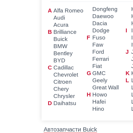
Dongfeng
Alfa Romeo
Daewoo
Audi
Dacia
Acura
Dodge
Brilliance
Fuso
Buick
Faw
BMW
Ford
Bentley
Ferrari
BYD
Fiat
Cadillac
GMC
Chevrolet
Geely
Citroen
Great Wall
Chery
Howo
Chrysler
Hafei
Daihatsu
Hino
Автозапчасти Buick