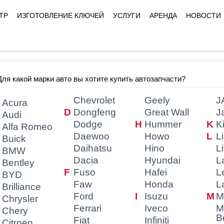
ТР
ИЗГОТОВЛЕНИЕ КЛЮЧЕЙ
УСЛУГИ
АРЕНДА
НОВОСТИ
Для какой марки авто вы хотите купить автозапчасти?
Chevrolet
Geely
J
Acura
Dongfeng
Great Wall
J
Audi
Dodge
Hummer
K
Alfa Romeo
Daewoo
Howo
L
Buick
Daihatsu
Hino
L
BMW
Dacia
Hyundai
L
Bentley
Fuso
Hafei
L
BYD
Faw
Honda
L
Brilliance
Ford
Isuzu
M
Chrysler
Ferrari
Iveco
M
Chery
B
Fiat
Infiniti
Citroen