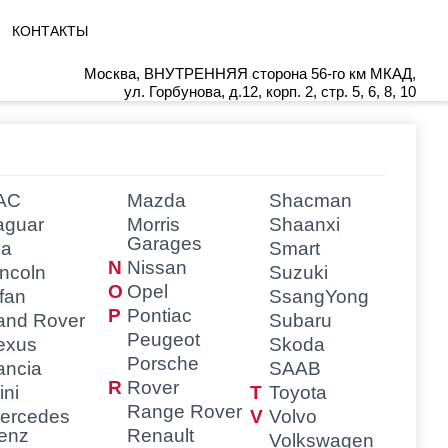
КОНТАКТЫ
Москва, ВНУТРЕННЯЯ сторона 56-го км МКАД,
ул. Горбунова, д.12, корп. 2, стр. 5, 6, 8, 10
AC
Mazda
Shacman
aguar
Morris
Shaanxi
Garages
ia
Smart
Nissan
incoln
Suzuki
Opel
ifan
SsangYong
Pontiac
and Rover
Subaru
Peugeot
exus
Skoda
Porsche
ancia
SAAB
Rover
ini
Toyota
Range Rover
ercedes
Volvo
enz
Renault
Volkswagen