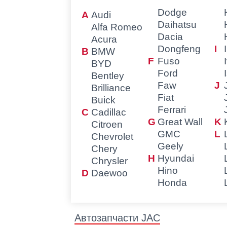
Dodge
Audi
Daihatsu
Alfa Romeo
Dacia
Acura
Dongfeng
BMW
Fuso
BYD
Ford
Bentley
Faw
Brilliance
Fiat
Buick
Ferrari
Cadillac
Great Wall
Citroen
GMC
Chevrolet
Geely
Chery
Hyundai
Chrysler
Hino
Daewoo
Honda
Автозапчасти JAC