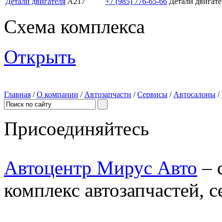
Детали двигателя
А217
+7 (985) 776-65-66
Детали двигате
Схема комплекса
Открыть
Главная
/
О компании
/
Автозапчасти
/
Сервисы
/
Автосалоны
/
Присоединяйтесь
Автоцентр Мирус Авто
– 
комплекс автозапчастей, с