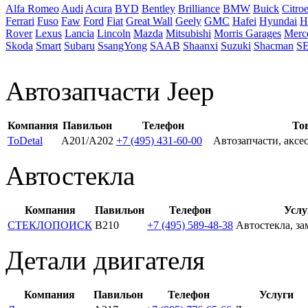
Alfa Romeo
Audi
Acura
BYD
Bentley
Brilliance
BMW
Buick
Citro
Ferrari
Fuso
Faw
Ford
Fiat
Great Wall
Geely
GMC
Hafei
Hyundai
H
Rover
Lexus
Lancia
Lincoln
Mazda
Mitsubishi
Morris Garages
Merc
Skoda
Smart
Subaru
SsangYong
SAAB
Shaanxi
Suzuki
Shacman
S
Автозапчасти Jeep
Компания
Павильон
Телефон
То
ToDetal
A201/А202
+7 (495) 431-60-00
Автозапчасти, аксе
Автостекла
Компания
Павильон
Телефон
Услу
СТЕКЛОПОИСК
В210
+7 (495) 589-48-38
Автостекла, за
Детали двигателя
Компания
Павильон
Телефон
Услуги