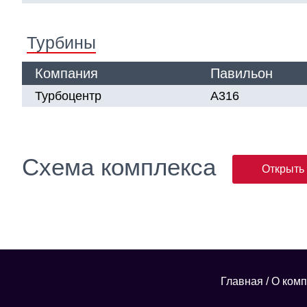
Турбины
Компания
Павильон
Турбоцентр
А316
Схема комплекса
Открыть
Главная
/
О ком