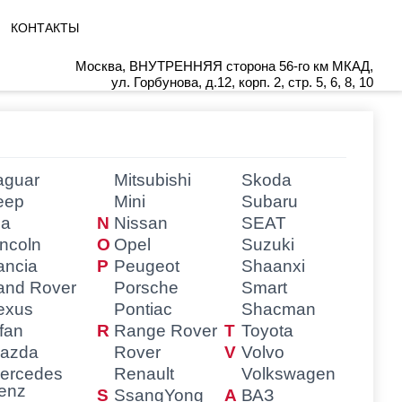
КОНТАКТЫ
Москва, ВНУТРЕННЯЯ сторона 56-го км МКАД,
ул. Горбунова, д.12, корп. 2, стр. 5, 6, 8, 10
aguar
Mitsubishi
Skoda
eep
Mini
Subaru
ia
Nissan
SEAT
incoln
Opel
Suzuki
ancia
Peugeot
Shaanxi
and Rover
Porsche
Smart
exus
Pontiac
Shacman
ifan
Range Rover
Toyota
azda
Rover
Volvo
ercedes
Renault
Volkswagen
enz
SsangYong
ВАЗ