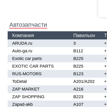
Автозапчасти
Компания
Павильон
Т
ARUDA.ru
3
+
Auto-ga.ru
В112
+
Exotic car parts
B225
+
EXOTIC CAR PARTS
B225
+
RUS-MOTORS
B123
+
ToDetal
A201/А202
+
ZAP MARKET
A216
+
ZAP SHOPPING
B223
+
Zapad-akb
A107
+