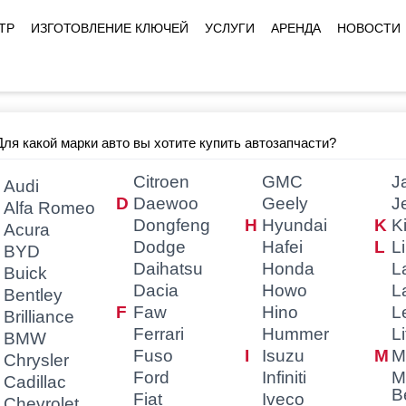
ТР
ИЗГОТОВЛЕНИЕ КЛЮЧЕЙ
УСЛУГИ
АРЕНДА
НОВОСТИ
Для какой марки авто вы хотите купить автозапчасти?
Citroen
GMC
J
Audi
Daewoo
Geely
J
Alfa Romeo
Dongfeng
Hyundai
K
Acura
Dodge
Hafei
L
BYD
Daihatsu
Honda
L
Buick
Dacia
Howo
L
Bentley
Faw
Hino
L
Brilliance
Ferrari
Hummer
L
BMW
Fuso
Isuzu
M
Chrysler
Ford
Infiniti
M
Cadillac
B
Fiat
Iveco
Chevrolet