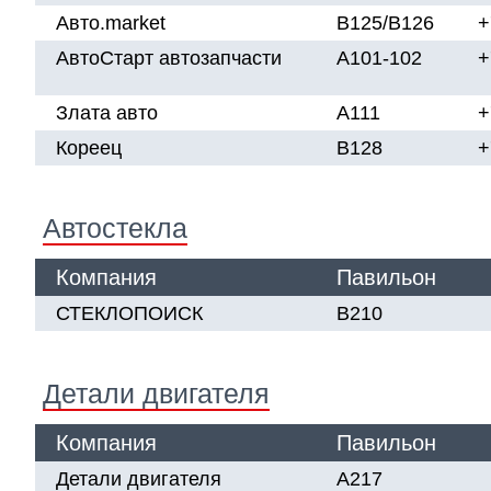
Авто.market
В125/В126
+
АвтоСтарт автозапчасти
А101-102
+
Злата авто
А111
+
Кореец
В128
+
Автостекла
Компания
Павильон
СТЕКЛОПОИСК
В210
Детали двигателя
Компания
Павильон
Детали двигателя
А217