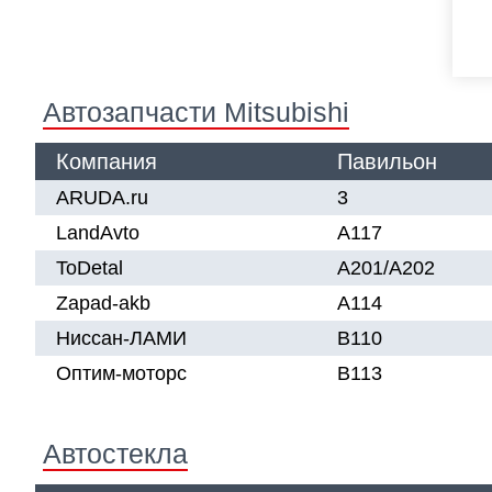
Автозапчасти Mitsubishi
Компания
Павильон
ARUDA.ru
3
LandAvto
А117
ToDetal
A201/А202
Zapad-akb
А114
Ниссан-ЛАМИ
В110
Оптим-моторс
В113
Автостекла