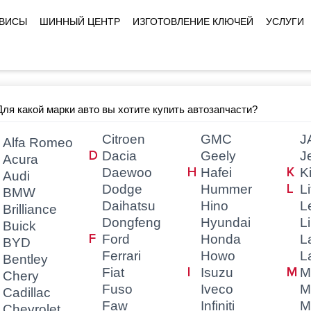
РВИСЫ
ШИННЫЙ ЦЕНТР
ИЗГОТОВЛЕНИЕ КЛЮЧЕЙ
УСЛУГИ
Для какой марки авто вы хотите купить автозапчасти?
Citroen
GMC
J
Alfa Romeo
Dacia
Geely
J
Acura
Daewoo
Hafei
K
Audi
Dodge
Hummer
L
BMW
Daihatsu
Hino
L
Brilliance
Dongfeng
Hyundai
L
Buick
Ford
Honda
L
BYD
Ferrari
Howo
L
Bentley
Fiat
Isuzu
M
Chery
Fuso
Iveco
M
Cadillac
Faw
Infiniti
M
Chevrolet