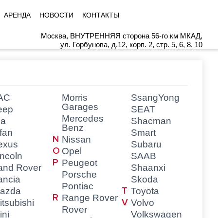
АРЕНДА
НОВОСТИ
КОНТАКТЫ
Москва, ВНУТРЕННЯЯ сторона 56-го км МКАД,
ул. Горбунова, д.12, корп. 2, стр. 5, 6, 8, 10
AC
Morris
SsangYong
Garages
eep
SEAT
Mercedes
ia
Shacman
Benz
ifan
Smart
Nissan
exus
Subaru
Opel
incoln
SAAB
Peugeot
and Rover
Shaanxi
Porsche
ancia
Skoda
Pontiac
azda
Toyota
Range Rover
itsubishi
Volvo
Rover
ini
Volkswagen