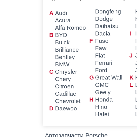
Dongfeng
Audi
Dodge
Acura
Daihatsu
Alfa Romeo
Dacia
BYD
Fuso
Buick
Faw
Brilliance
Fiat
Bentley
Ferrari
BMW
Ford
Chrysler
Great Wall
Chery
GMC
Citroen
Geely
Cadillac
Honda
Chevrolet
Hino
Daewoo
Hafei
Автозапчасти Porsche