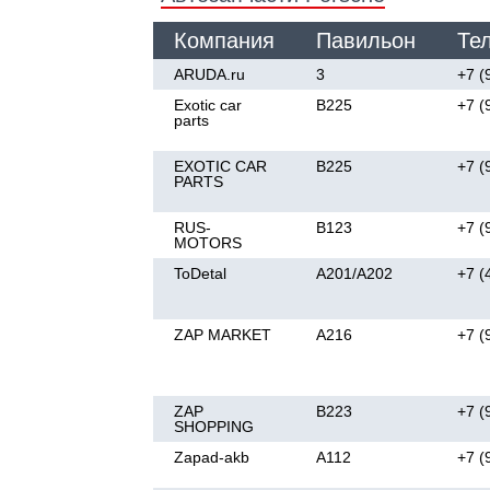
Компания
Павильон
Те
ARUDA.ru
3
+7 (
Exotic car
B225
+7 (
parts
EXOTIC CAR
B225
+7 (
PARTS
RUS-
B123
+7 (
MOTORS
ToDetal
A201/А202
+7 (
ZAP MARKET
A216
+7 (
ZAP
B223
+7 (
SHOPPING
Zapad-akb
A112
+7 (