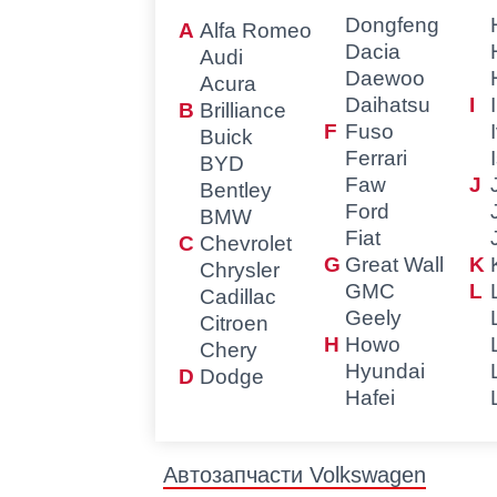
Dongfeng
Alfa Romeo
Dacia
Audi
Daewoo
Acura
Daihatsu
Brilliance
Fuso
Buick
Ferrari
BYD
Faw
Bentley
Ford
BMW
Fiat
Chevrolet
Great Wall
Chrysler
GMC
Cadillac
Geely
Citroen
Howo
Chery
Hyundai
Dodge
Hafei
Автозапчасти Volkswagen