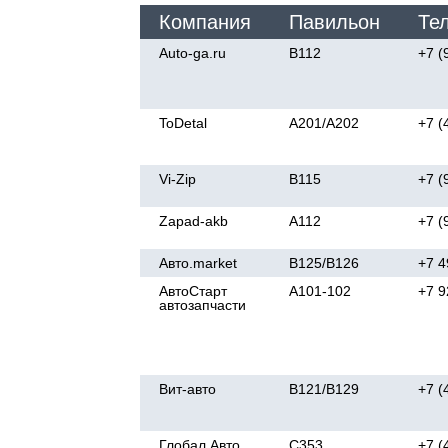
Компания
Павильон
Те
Auto-ga.ru
В112
+7 (
ToDetal
A201/А202
+7 (
Vi-Zip
В115
+7 (
Zapad-akb
A112
+7 (
Авто.market
В125/В126
+7 4
АвтоСтарт
А101-102
+7 9
автозапчасти
Вит-авто
B121/B129
+7 (
Глобал Авто
C353
+7 (