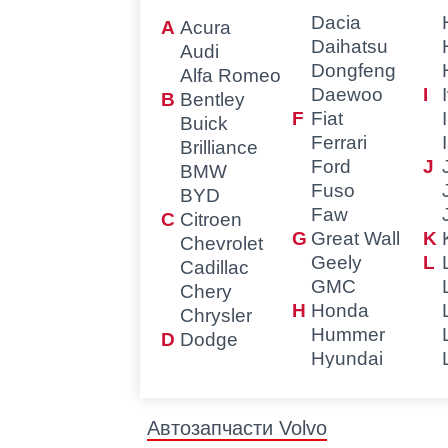
Dacia
Acura
Daihatsu
Audi
Dongfeng
Alfa Romeo
Daewoo
Bentley
Fiat
Buick
Ferrari
Brilliance
Ford
BMW
Fuso
BYD
Faw
Citroen
Great Wall
Chevrolet
Geely
Cadillac
GMC
Chery
Honda
Chrysler
Hummer
Dodge
Hyundai
Автозапчасти Volvo